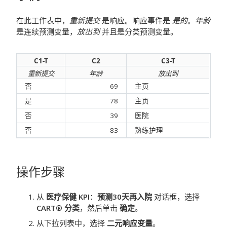
在此工作表中，
重新提交
是响应。响应事件是
是的
。
年龄
是连续预测变量，
放出到
并且是分类预测变量。
C1-T
C2
C3-T
重新提交
年龄
放出到
否
69
主页
是
78
主页
否
39
医院
否
83
熟练护理
操作步骤
从
医疗保健 KPI
：
预测30天再入院
对话框，选择
CART® 分类
，然后单击
确定
。
从下拉列表中，选择
二元响应变量
。