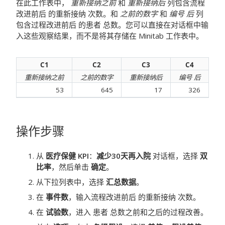
在此工作表中，
重新接纳之前
和
重新接纳后
列包含流程
改进前后
的重新接纳
次数。和
之前的数字
和
编号 后
列
包含过程改进前后
的患者
总数。您可以直接在对话框中输
入这些观察结果，而不是将其存储在 Minitab 工作表中。
C1
C2
C3
C4
重新接纳之前
之前的数字
重新接纳后
编号 后
53
645
17
326
操作步骤
从
医疗保健 KPI
：
减少30天再入院
对话框，选择
双
比率
，然后单击
确定
。
从下拉列表中，选择
汇总数据
。
在
事件数
，输入流程改进前后
的重新接纳
次数。
在
试验数
，进入
患者
总数之前和之后的过程改善。