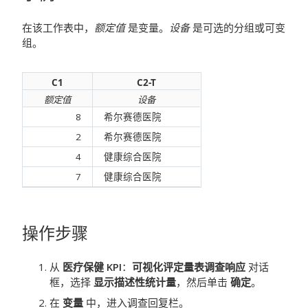
在该工作表中，
额定值
是变量。
设备
是可选的分组或可变
组。
C1
C2-T
额定值
设备
8
希尔赛德医院
2
希尔赛德医院
4
健康综合医院
7
健康综合医院
操作步骤
从
医疗保健 KPI
：
可视化评定量表调查响应
对话
框，选择
显示描述性统计量
，然后单击
确定
。
在
变量
中，进入调查回复栏。