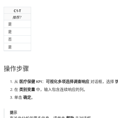
C1-T
推荐？
是
是
否
是
操作步骤
从
医疗保健 KPI
：
可视化多项选择调查响应
对话框，选择
在
类别变量
中，输入包含连续响应的列。
单击
确定
。
提示