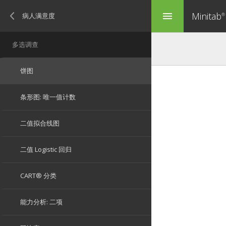
Minitab
menu
®