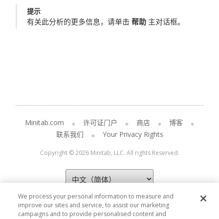
提示
有关此分析的更多信息，请单击
帮助
主对话框。
Minitab.com
许可证门户
商店
博客
联系我们
Your Privacy Rights
Copyright © 2026 Minitab, LLC. All rights Reserved.
We process your personal information to measure and
improve our sites and service, to assist our marketing
campaigns and to provide personalised content and