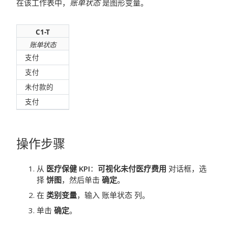
在该工作表中，
账单状态
是图形变量。
C1-T
账单状态
支付
支付
未付款的
支付
操作步骤
从
医疗保健 KPI
：
可视化未付医疗费用
对话框，选
择
饼图
，然后单击
确定
。
在
类别变量
，输入
账单状态
列。
单击
确定
。