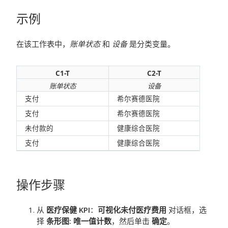
示例
在该工作表中，
账单状态
和
设备
是分类变量。
C1-T
C2-T
账单状态
设备
支付
希尔赛德医院
支付
希尔赛德医院
未付款的
健康综合医院
支付
健康综合医院
操作步骤
从
医疗保健 KPI
：
可视化未付医疗费用
对话框，选
择
条形图: 唯一值计数
，然后单击
确定
。