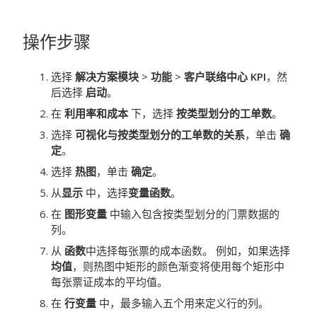
操作步骤
选择
解决方案模块
>
功能
>
客户联络中心 KPI
，然
后选择
启动
。
在
利用率和成本
下，选择
按类型划分的工单数
。
选择
可视化与按类型划分的工单数的关系
，单击
确
定
。
选择
热图
，单击
确定
。
从
显示
中，选择
变量函数
。
在
图形变量
中输入包含按类型划分的门票数据的
列。
从
函数
中选择每张票的成本函数。
例如，如果选择
均值
，则热图中矩形的颜色渐变将使用每个矩形中
每张票证成本的平均值。
在
行变量
中，最多输入五个用来定义行的列。