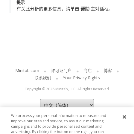
提示
有关此分析的更多信息，请单击
帮助
主对话框。
Minitab.com
许可证门户
商店
博客
联系我们
Your Privacy Rights
Copyright © 2026 Minitab, LLC. All rights Reserved.
We process your personal information to measure and
improve our sites and service, to assist our marketing
campaigns and to provide personalised content and
advertising. By clicking the button on the right, you can