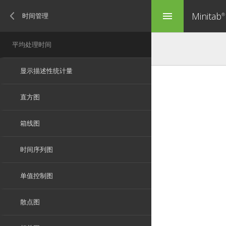
Minitab
menu
®