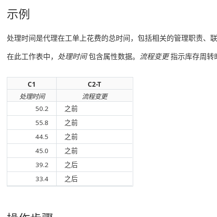
示例
处理时间是代理在工单上花费的总时间，包括相关的管理职责、
在此工作表中，
处理时间
包含属性数据。
流程变更
指示库存周转
C1
C2-T
处理时间
流程变更
50.2
之前
55.8
之前
44.5
之前
45.0
之前
39.2
之后
33.4
之后