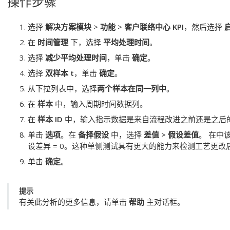
操作步骤
选择
解决方案模块
>
功能
>
客户联络中心 KPI
，然后选择
在
时间管理
下，选择
平均处理时间
。
选择
减少平均处理时间
，单击
确定
。
选择
双样本 t
，单击
确定
。
从下拉列表中，选择
两个样本在同一列中
。
在
样本
中，输入周期时间数据列。
在
样本 ID
中，输入指示数据是来自流程改进之前还是之后
单击
选项
。在
备择假设
中，选择
差值 > 假设差值
。
在中
设差异 = 0。这种单侧测试具有更大的能力来检测工艺更
单击
确定
。
提示
有关此分析的更多信息，请单击
帮助
主对话框。