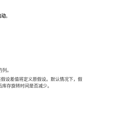
启动
。
的列。
该假设差值将定义原假设。默认情况下，假
改后库存旋转时间是否减少。