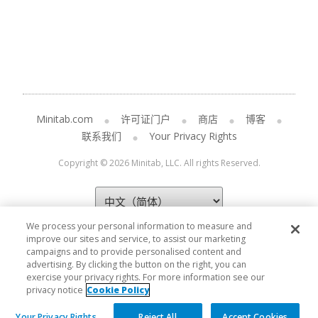
Minitab.com
许可证门户
商店
博客
联系我们
Your Privacy Rights
Copyright © 2026 Minitab, LLC. All rights Reserved.
We process your personal information to measure and
improve our sites and service, to assist our marketing
campaigns and to provide personalised content and
advertising. By clicking the button on the right, you can
exercise your privacy rights. For more information see our
privacy notice
Cookie Policy
Your Privacy Rights
Reject All
Accept Cookies