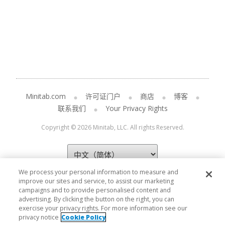
Minitab.com
许可证门户
商店
博客
联系我们
Your Privacy Rights
Copyright © 2026 Minitab, LLC. All rights Reserved.
We process your personal information to measure and
improve our sites and service, to assist our marketing
campaigns and to provide personalised content and
advertising. By clicking the button on the right, you can
exercise your privacy rights. For more information see our
privacy notice
Cookie Policy