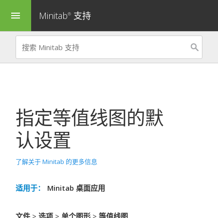
Minitab
支持
menu
®
指定等值线图的默
认设置
了解关于 Minitab 的更多信息
适用于：
Minitab 桌面应用
文件
>
选项
>
单个图形
>
等值线图