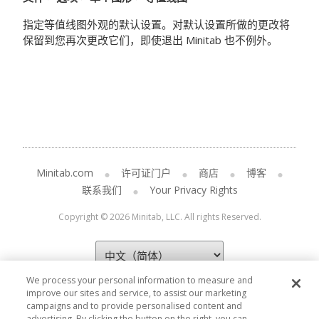
指定等值线图外观的默认设置。对默认设置所做的更改将
保留到您再次更改它们，即使退出 Minitab 也不例外。
Minitab.com
许可证门户
商店
博客
联系我们
Your Privacy Rights
Copyright © 2026 Minitab, LLC. All rights Reserved.
We process your personal information to measure and
improve our sites and service, to assist our marketing
campaigns and to provide personalised content and
advertising. By clicking the button on the right, you can