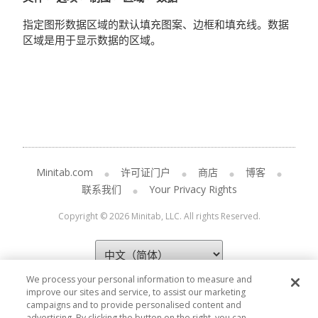
指定图形数据区域的默认填充图案、边框和填充线。数据
区域是用于显示数据的区域。
Minitab.com
许可证门户
商店
博客
联系我们
Your Privacy Rights
Copyright © 2026 Minitab, LLC. All rights Reserved.
We process your personal information to measure and
improve our sites and service, to assist our marketing
campaigns and to provide personalised content and
advertising. By clicking the button on the right, you can