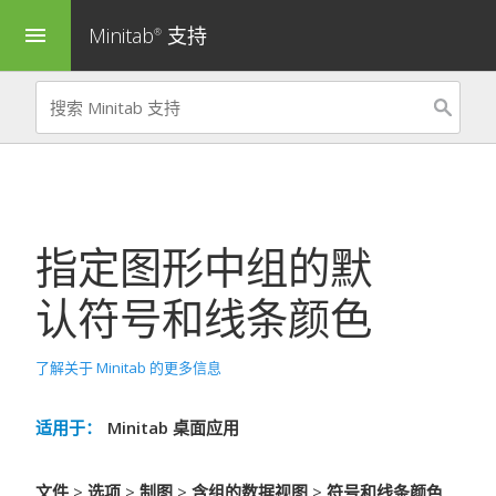
Minitab
支持
menu
®
指定图形中组的默
认符号和线条颜色
了解关于 Minitab 的更多信息
适用于：
Minitab 桌面应用
文件
>
选项
>
制图
>
含组的数据视图
>
符号和线条颜色