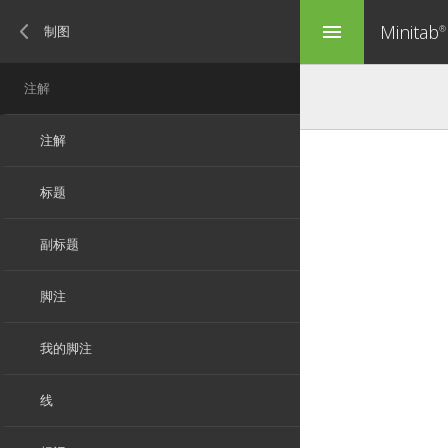
Minitab
menu
®