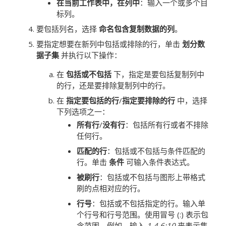
在当前工作表中，在列中
：输入一个或多个目
标列。
要包括列名，选择
命名包含复制数据的列
。
要指定想要在新列中包括或排除的行，单击
划分数
据子集
并执行以下操作：
在
包括或不包括
下，指定是要包括复制列中
的行，还是要排除复制列中的行。
在
指定要包括的行
/
指定要排除的行
中，选择
下列选项之一：
所有行
/
没有行
：包括所有行或者不排除
任何行。
匹配的行
：包括或不包括与条件匹配的
行。单击
条件
可输入条件表达式。
被刷行
：包括或不包括与图形上带格式
刷的点相对应的行。
行号
：包括或不包括指定的行。输入单
个行号和行号范围。使用冒号 (:) 表示包
含范围。例如，输入
1 4 6:10
来表示集