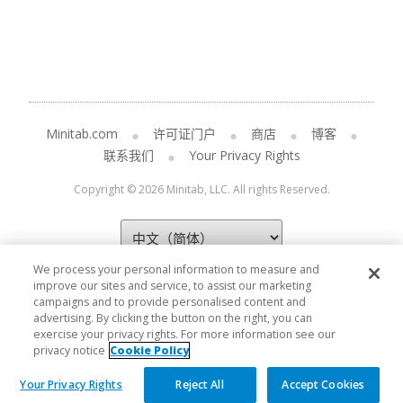
Minitab.com
许可证门户
商店
博客
联系我们
Your Privacy Rights
Copyright © 2026 Minitab, LLC. All rights Reserved.
We process your personal information to measure and
improve our sites and service, to assist our marketing
campaigns and to provide personalised content and
advertising. By clicking the button on the right, you can
exercise your privacy rights. For more information see our
privacy notice
Cookie Policy
Your Privacy Rights
Reject All
Accept Cookies