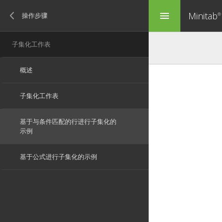
Minitab
menu
®