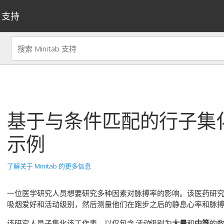
支持
基于与条件匹配的行子集
示例
了解关于 Minitab 的更多信息
一位医学研究人员想要研究多种因素对脉搏率的影响。该医药研
吸烟爱好和活动级别，然后测量他们在跑步之后的静息心率和脉
该研究人员子集化该工作表，以仅包含
活动
级别为
大量
和
中等
的