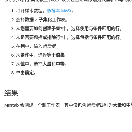
打开样本数据，
脉搏率.MWX
。
选择
数据
>
子集化工作表
。
从
您需要如何创建子集?
中，选择
使用与条件匹配的行
。
从
是否要包括或排除行?
中，选择
包括与条件匹配的行
。
在
列
中，输入
运动量
。
从
条件
中，选择
等于值集
。
从
值
中，选择
大量
和
中等
。
单击
确定
。
结果
Minitab 会创建一个新工作表，其中仅包含
运动量
级别为
大量
和
中