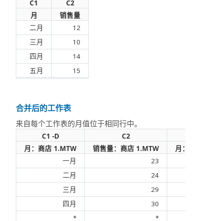
C1
C2
月
销售量
二月
12
三月
10
四月
14
五月
15
合并后的工作表
来自每个工作表的月值位于相同行中。
C1 -D
C2
C2 -D
月：商店 1.MTW
销售量：商店 1.MTW
月：商店 2.M
一月
23
二月
24
二
三月
29
三
四月
30
四
*
*
五