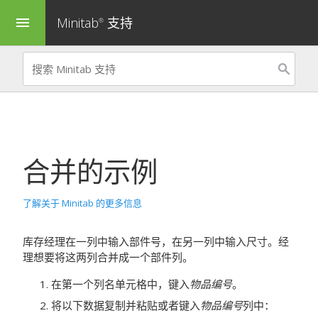
Minitab
支持
menu
®
合并
的示例
了解关于 Minitab 的更多信息
库存经理在一列中输入部件号，在另一列中输入尺寸。经
理想要将这两列合并成一个部件列。
在第一个列名单元格中，键入
物品编号
。
将以下数据复制并粘贴或者键入
物品编号
列中：