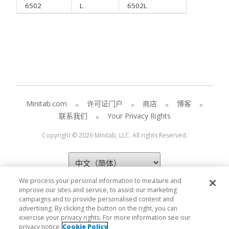
6502
L
6502L
Minitab.com
许可证门户
商店
博客
联系我们
Your Privacy Rights
Copyright © 2026 Minitab, LLC. All rights Reserved.
We process your personal information to measure and
improve our sites and service, to assist our marketing
campaigns and to provide personalised content and
advertising. By clicking the button on the right, you can
exercise your privacy rights. For more information see our
privacy notice
Cookie Policy