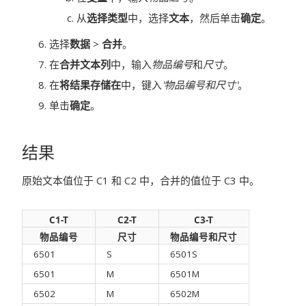
从
选择类型
中，选择
文本
，然后单击
确定
。
选择
数据
>
合并
。
在
合并文本列
中，输入
物品编号
和
尺寸
。
在
将结果存储在
中，键入
'物品编号和尺寸'
。
单击
确定
。
结果
原始文本值位于 C1 和 C2 中，合并的值位于 C3 中。
C1-T
C2-T
C3-T
物品编号
尺寸
物品编号和尺寸
6501
S
6501S
6501
M
6501M
6502
M
6502M