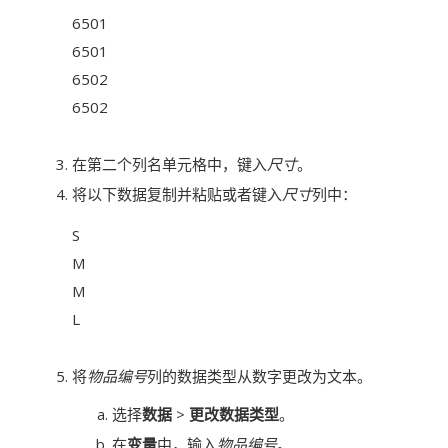
6501
6501
6502
6502
在第二个列名单元格中，键入
尺寸
。
将以下数据复制并粘贴或者键入
尺寸
列中：
S
M
M
L
将
物品编号
列的数据类型从数字更改为文本。
选择
数据
>
更改数据类型
。
在
变量
中，输入
物品编号
。