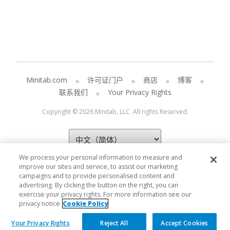
Minitab.com
许可证门户
商店
博客
联系我们
Your Privacy Rights
Copyright © 2026 Minitab, LLC. All rights Reserved.
We process your personal information to measure and
improve our sites and service, to assist our marketing
campaigns and to provide personalised content and
advertising. By clicking the button on the right, you can
exercise your privacy rights. For more information see our
privacy notice
Cookie Policy
Your Privacy Rights
Reject All
Accept Cookies