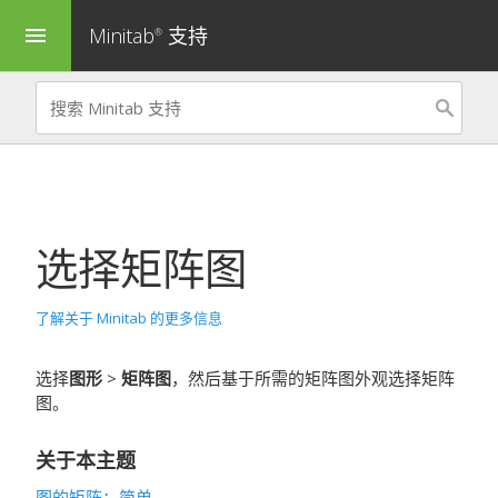
Minitab
支持
menu
®
选择矩阵图
了解关于 Minitab 的更多信息
选择
图形
>
矩阵图
，然后基于所需的矩阵图外观选择矩阵
图。
关于本主题
图的矩阵
：
简单