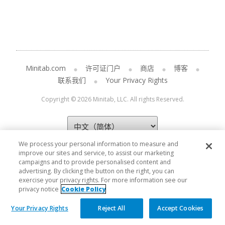
Minitab.com
许可证门户
商店
博客
联系我们
Your Privacy Rights
Copyright © 2026 Minitab, LLC. All rights Reserved.
We process your personal information to measure and
improve our sites and service, to assist our marketing
campaigns and to provide personalised content and
advertising. By clicking the button on the right, you can
exercise your privacy rights. For more information see our
privacy notice
Cookie Policy
Your Privacy Rights
Reject All
Accept Cookies