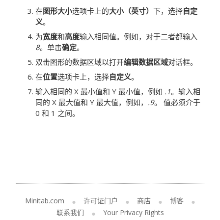
在
图形大小
选项卡上的
大小（英寸）
下，选择
自定
义
。
为
宽度
和
高度
输入相同值。例如，对于二者都输入
8
。单击
确定
。
双击图形的数据区域以打开
编辑数据区域
对话框。
在
位置
选项卡上，选择
自定义
。
输入相同的 X 最小值和 Y 最小值，例如
.1
。输入相
同的 X 最大值和 Y 最大值，例如，
.9
。
值必须介于
0 和 1 之间。
Minitab.com
许可证门户
商店
博客
联系我们
Your Privacy Rights