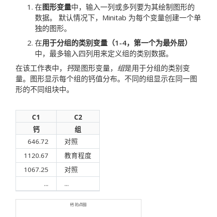
在
图形变量
中，输入一列或多列要为其绘制图形的
数据。
默认情况下，Minitab 为每个变量创建一个单
独的图形。
在
用于分组的类别变量（1-4，第一个为最外层）
中，最多输入四列用来定义组的类别数据。
在该工作表中，
钙
是图形变量，
组
是用于分组的类别变
量。图形显示每个组的钙值分布。不同的组显示在同一图
形的不同组块中。
C1
C2
钙
组
646.72
对照
1120.67
教育程度
1067.25
对照
...
...