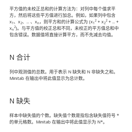
平方值的未校正总和的计算方法为：对列中每个值求平
方，然后将这些平方值进行加总。例如，如果列中包含
2
2
x
、x
、... 、x
，则平方和的计算公式为 (x
+ x
+ ... +
1
2
n
1
2
2
x
)。与平方值的校正总和不同，未校正的平方值总和中
n
包含错误。数据值将直接计算平方，而不先减去均值。
N 合计
列中观测值的总数。
用于表示 N 缺失和 N 非缺失之和。
Minitab 在输出中将此值显示为总计数。
N 缺失
样本中缺失值的个数。缺失值个数是指包含缺失值符号 *
的单元格数。
Minitab 在输出中将此值显示为
N*
。