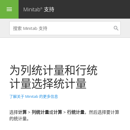
Minitab
支持
menu
®
为
列统计量
和
行统
计量
选择统计量
了解关于 Minitab 的更多信息
选择
计算
>
列统计量
或
计算
>
行统计量
，然后选择要计算
的统计量。