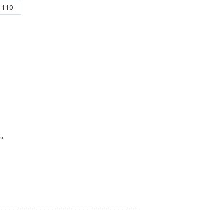
110
量
。