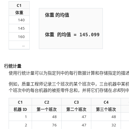
C1
体重
140
145
160
...
行统计量
使用
行统计量
可以为指定列中的每行数据计算和存储指定的描
例如，质量工程师记录三个班次的某个班次中，三台机器中某
个班次中的每台机器的被拒零件总和，并将它们存储在
总和
列
C1
C2
C3
C4
机器 ID
第一个班次
第二个班次
第三个班次
1
48
47
48
2
76
47
32