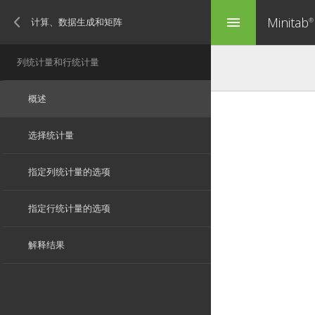
Minitab
menu
®