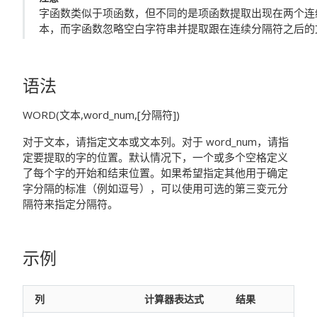
字
函数类似于
项
函数，但不同的是项函数提取出现在两个连
本，而
字
函数忽略空白字符串并提取跟在连续分隔符之后的
语法
WORD(文本,word_num,[分隔符])
对于
文本
，请指定文本或文本列。对于
word_num
，请指
定要提取的字的位置。默认情况下，一个或多个空格定义
了每个字的开始和结束位置。如果希望指定其他用于确定
字分隔的标准（例如逗号），可以使用可选的第三变元
分
隔符
来指定分隔符。
示例
列
计算器表达式
结果