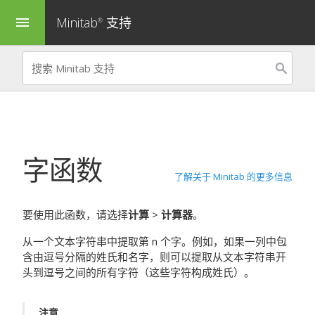
Minitab
支持
menu
®
字函数
了解关于 Minitab 的更多信息
要使用此函数，请选择
计算
>
计算器
。
从一个文本字符串中提取第 n 个字。例如，如果一列中包
含由逗号分隔的姓氏和名字，则可以提取从文本字符串开
头到逗号之间的所有字符（这些字符构成姓氏）。
注意