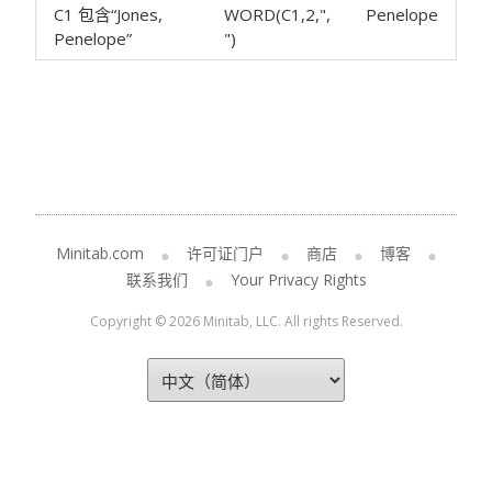
C1 包含“Jones,
WORD(C1,2,",
Penelope
Penelope”
")
Minitab.com
许可证门户
商店
博客
联系我们
Your Privacy Rights
Copyright © 2026 Minitab, LLC. All rights Reserved.