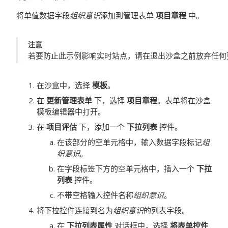
将单值数据字段
组织意识
添加到管理表单
项目章程
中。
注意
若要防止此示例影响实时站点，请在退出沙盒之前放弃任何
在沙盒中，选择
模板
。
在
更新管理表单
下，选择
项目章程
。表单将在沙盒
模板编辑器中打开。
在
项目评估
下，添加一个
下拉列表
控件。
在该部分的空单元格中，输入数据字段标记
组
织意识
。
在字段标签下方的空单元格中，插入一个
下拉
列表
控件。
不带空格输入控件名称
组织意识
。
将下拉控件连接到名为
组织意识
的列表字段。
在
下拉列表属性
对话框中，选择
将表单控件