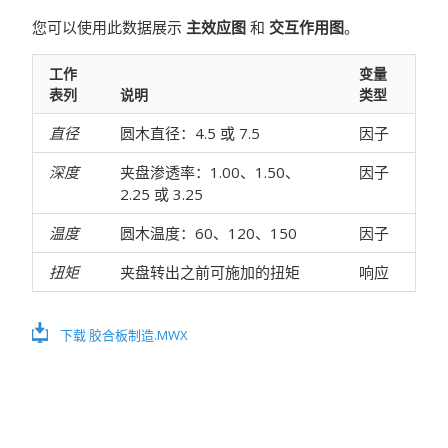
您可以使用此数据展示
主效应图
和
交互作用图
。
工作
变量
表列
说明
类型
直径
圆木直径：4.5 或 7.5
因子
深度
夹盘渗透率：1.00、1.50、
因子
2.25 或 3.25
温度
圆木温度：60、120、150
因子
扭矩
夹盘转出之前可施加的扭矩
响应
下载 胶合板制造.MWX