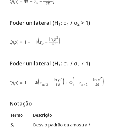
Poder unilateral (H
:
σ
/
σ
> 1)
1
1
2
Poder unilateral (H
:
σ
/
σ
≠ 1)
1
1
2
Notação
Termo
Descrição
S
Desvio padrão da amostra
i
i