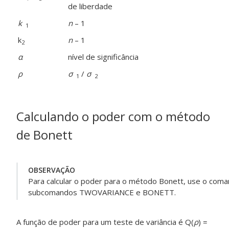
de liberdade
k
n
– 1
1
k
n
– 1
2
α
nível de significância
ρ
σ
/
σ
1
2
Calculando o poder com o método
de Bonett
OBSERVAÇÃO
Para calcular o poder para o método Bonett, use o c
subcomandos TWOVARIANCE e BONETT.
A função de poder para um teste de variância é Q(
ρ
) =