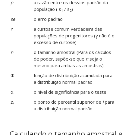
ρ
a razão entre os desvios padrão da
população ( s
/ s
)
1
2
se
o erro padrão
Y
a curtose comum verdadeira das
populações de progenitores (γ não é o
excesso de curtose)
n
o tamanho amostral (Para os cálculos
de poder, supõe-se que
n
seja o
mesmo para ambas as amostras)
Φ
função de distribuição acumulada para
a distribuição normal padrão
α
o nível de significância para o teste
z
o ponto do percentil superior de
i
para
i
a distribuição normal padrão
Calculando o tamanho amostral e