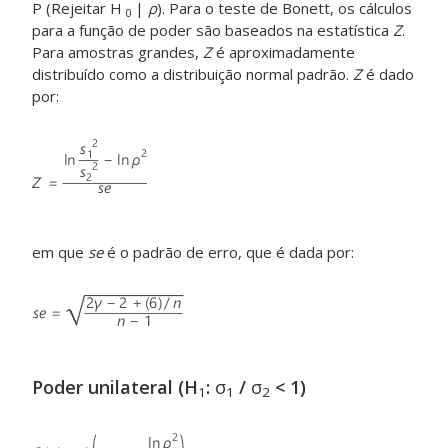
P (Rejeitar H
|
ρ
). Para o teste de Bonett, os cálculos
0
para a função de poder são baseados na estatística
Z
.
Para amostras grandes,
Z
é aproximadamente
distribuído como a distribuição normal padrão.
Z
é dado
por:
em que
se
é o padrão de erro, que é dada por:
Poder unilateral (H
:
σ
/
σ
< 1)
1
1
2