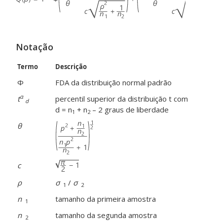
Notação
Termo
Descrição
Φ
FDA da distribuição normal padrão
α
t
percentil superior da distribuição t com
d
d = n
+ n
– 2 graus de liberdade
1
2
θ
c
ρ
σ
/
σ
1
2
n
tamanho da primeira amostra
1
n
tamanho da segunda amostra
2