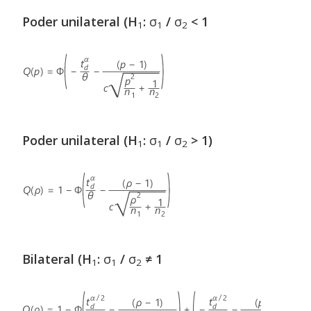
Poder unilateral (H
:
σ
/
σ
< 1
1
1
2
Poder unilateral (H
:
σ
/
σ
> 1)
1
1
2
Bilateral (H
:
σ
/
σ
≠ 1
1
1
2