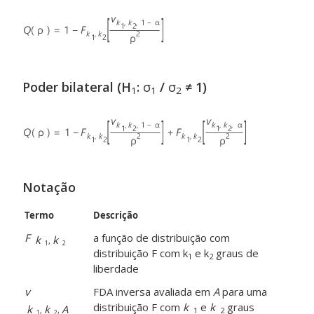
Poder bilateral (H
:
σ
/
σ
≠ 1)
1
1
2
Notação
Termo
Descrição
F
a função de distribuição com
k
k
,
1
2
distribuição F com k
e k
graus de
1
2
liberdade
v
FDA inversa avaliada em
A
para uma
distribuição F com
k
e
k
graus
k
k
A
,
,
1
2
1
2