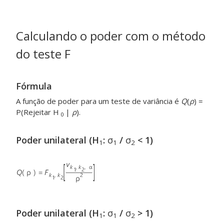
Calculando o poder com o método
do teste F
Fórmula
A função de poder para um teste de variância é
Q
(
ρ
) =
P(Rejeitar H
|
ρ
).
0
Poder unilateral (H
:
σ
/
σ
< 1)
1
1
2
Poder unilateral (H
:
σ
/
σ
> 1)
1
1
2