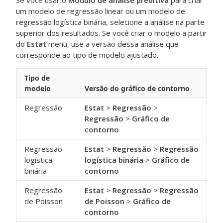
Se você usar o
Módulo de análise preditiva
para criar
um modelo de regressão linear ou um modelo de
regressão logística binária, selecione a análise na parte
superior dos resultados. Se você criar o modelo a partir
do
Estat
menu, use a versão dessa análise que
corresponde ao tipo de modelo ajustado.
Tipo de
modelo
Versão do gráfico de contorno
Regressão
Estat
>
Regressão
>
Regressão
>
Gráfico de
contorno
Regressão
Estat
>
Regressão
>
Regressão
logística
logística binária
>
Gráfico de
binária
contorno
Regressão
Estat
>
Regressão
>
Regressão
de Poisson
de Poisson
>
Gráfico de
contorno