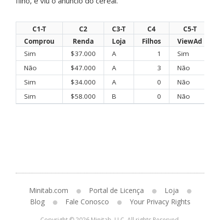
filho, e viu o anúncio do cereal.
C1-T
C2
C3-T
C4
C5-T
Comprou
Renda
Loja
Filhos
ViewAd
Sim
$37.000
A
1
Sim
Não
$47.000
A
3
Não
Sim
$34.000
A
0
Não
Sim
$58.000
B
0
Não
Minitab.com
Portal de Licença
Loja
Blog
Fale Conosco
Your Privacy Rights
Copyright © 2026 Minitab, LLC. All rights Reserved.