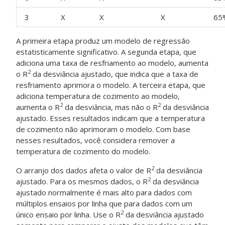
3
X
X
X
65
A primeira etapa produz um modelo de regressão
estatisticamente significativo. A segunda etapa, que
adiciona uma taxa de resfriamento ao modelo, aumenta
2
o R
da desviância ajustado, que indica que a taxa de
resfriamento aprimora o modelo. A terceira etapa, que
adiciona temperatura de cozimento ao modelo,
2
2
aumenta o R
da desviância, mas não o R
da desviância
ajustado. Esses resultados indicam que a temperatura
de cozimento não aprimoram o modelo. Com base
nesses resultados, você considera remover a
temperatura de cozimento do modelo.
2
O arranjo dos dados afeta o valor de R
da desviância
2
ajustado. Para os mesmos dados, o R
da desviância
ajustado normalmente é mais alto para dados com
múltiplos ensaios por linha que para dados com um
2
único ensaio por linha. Use o R
da desviância ajustado