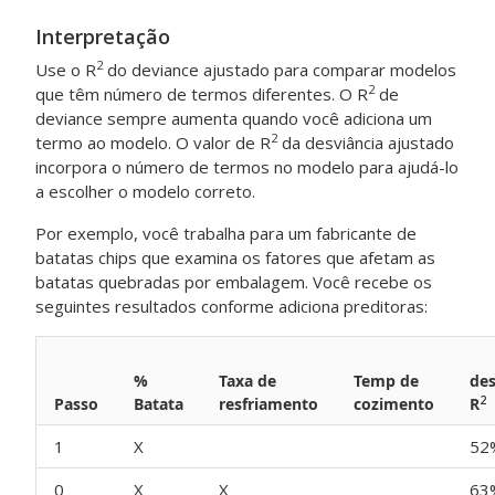
Interpretação
2
Use o R
do deviance ajustado para comparar modelos
2
que têm número de termos diferentes. O R
de
deviance sempre aumenta quando você adiciona um
2
termo ao modelo. O valor de R
da desviância ajustado
incorpora o número de termos no modelo para ajudá-lo
a escolher o modelo correto.
Por exemplo, você trabalha para um fabricante de
batatas chips que examina os fatores que afetam as
batatas quebradas por embalagem. Você recebe os
seguintes resultados conforme adiciona preditoras:
%
Taxa de
Temp de
des
2
Passo
Batata
resfriamento
cozimento
R
1
X
52
0
X
X
63