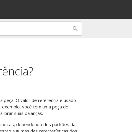
rência?
a peça. O valor de referência é usado
or exemplo, você tem uma peça de
librar suas balanças.
maneiras, dependendo dos padrões da
 estão algumas das características dos