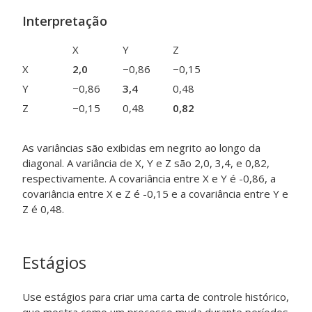
Interpretação
X
Y
Z
X
2,0
−0,86
−0,15
Y
−0,86
3,4
0,48
Z
−0,15
0,48
0,82
As variâncias são exibidas em negrito ao longo da
diagonal. A variância de X, Y e Z são 2,0, 3,4, e 0,82,
respectivamente. A covariância entre X e Y é -0,86, a
covariância entre X e Z é -0,15 e a covariância entre Y e
Z é 0,48.
Estágios
Use estágios para criar uma carta de controle histórico,