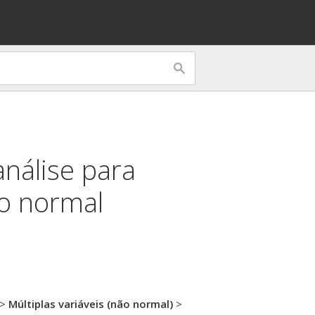
análise para
ão normal
>
Múltiplas variáveis (não normal)
>