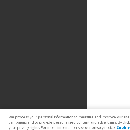
We process your personal information to measure and improve our sites 
campaigns and to provide personalised content and advertising. By clicki
your privacy rights. For more information see our privacy notice
Cookie