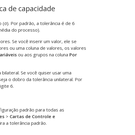
ica de capacidade
(σ). Por padrão, a tolerância é de 6
média do processo).
lores.
Se você inserir um valor, ele se
alores ou uma coluna de valores, os valores
ariáveis
ou aos grupos na coluna
Por
 bilateral. Se você quiser usar uma
 seja o dobro da tolerância unilateral. Por
gite 6.
nfiguração padrão para todas as
es
>
Cartas de Controle e
ira a tolerância padrão.