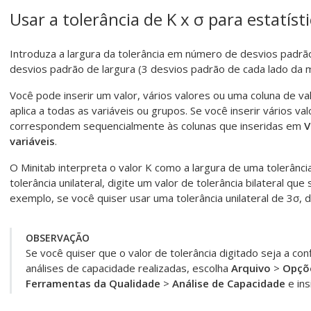
Usar a tolerância de K x
σ
para estatíst
Introduza a largura da tolerância em número de desvios padrão 
desvios padrão de largura (3 desvios padrão de cada lado da 
Você pode inserir um valor, vários valores ou uma coluna de va
aplica a todas as variáveis ou grupos. Se você inserir vários v
correspondem sequencialmente às colunas que inseridas em
V
variáveis
.
O Minitab interpreta o valor K como a largura de uma tolerância
tolerância unilateral, digite um valor de tolerância bilateral que
exemplo, se você quiser usar uma tolerância unilateral de 3σ, di
OBSERVAÇÃO
Se você quiser que o valor de tolerância digitado seja a co
análises de capacidade realizadas, escolha
Arquivo
>
Opçõ
Ferramentas da Qualidade
>
Análise de Capacidade
e ins