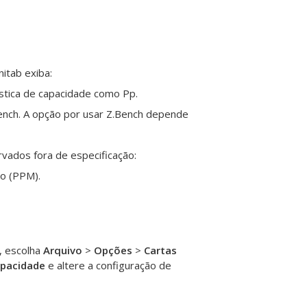
itab exiba:
tística de capacidade como Pp.
.bench. A opção por usar Z.Bench depende
vados fora de especificação:
ão (PPM).
o, escolha
Arquivo
>
Opções
>
Cartas
apacidade
e altere a configuração de