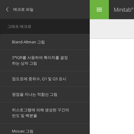
Minitab
menu
®