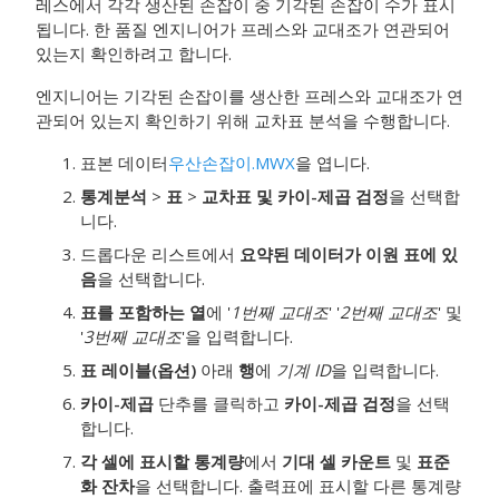
레스에서 각각 생산된 손잡이 중 기각된 손잡이 수가 표시
됩니다. 한 품질 엔지니어가 프레스와 교대조가 연관되어
있는지 확인하려고 합니다.
엔지니어는 기각된 손잡이를 생산한 프레스와 교대조가 연
관되어 있는지 확인하기 위해 교차표 분석을 수행합니다.
표본 데이터
우산손잡이.MWX
을 엽니다.
통계분석
>
표
>
교차표 및 카이-제곱 검정
을 선택합
니다.
드롭다운 리스트에서
요약된 데이터가 이원 표에 있
음
을 선택합니다.
표를 포함하는 열
에 '
1번째 교대조
' '
2번째 교대조
' 및
'
3번째 교대조
'을 입력합니다.
표 레이블(옵션)
아래
행
에
기계 ID
을 입력합니다.
카이-제곱
단추를 클릭하고
카이-제곱 검정
을 선택
합니다.
각 셀에 표시할 통계량
에서
기대 셀 카운트
및
표준
화 잔차
을 선택합니다.
출력표에 표시할 다른 통계량