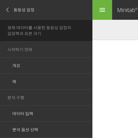
Minitab
menu
®