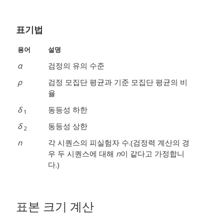
표기법
용어
설명
α
검정의 유의 수준
ρ
검정 모집단 평균과 기준 모집단 평균의 비
율
δ
동등성 하한
1
δ
동등성 상한
2
n
각 시퀀스의 피실험자 수.(검정력 계산의 경
우 두 시퀀스에 대해
n
이 같다고 가정합니
다.)
표본 크기 계산