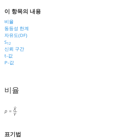
이 항목의 내용
비율
동등성 한계
자유도(DF)
S
12
신뢰 구간
t-값
P-값
비율
표기법