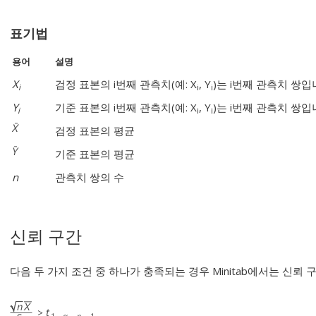
표기법
용어
설명
X
검정 표본의 i번째 관측치(예: X
, Y
)는 i
번째 관측치 쌍입
i
i
i
Y
기준 표본의 i
번째 관측치(예: X
, Y
)는 i
번째 관측치 쌍입
i
i
i
검정 표본의 평균
기준 표본의 평균
n
관측치 쌍의 수
신뢰 구간
다음 두 가지 조건 중 하나가 충족되는 경우 Minitab에서는 신뢰 구