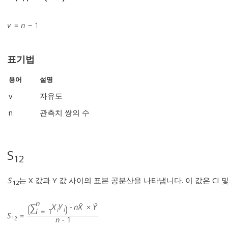
표기법
용어
설명
v
자유도
n
관측치 쌍의 수
S
12
S
는 X 값과 Y 값 사이의 표본 공분산을 나타냅니다. 이 값은 CI 
12