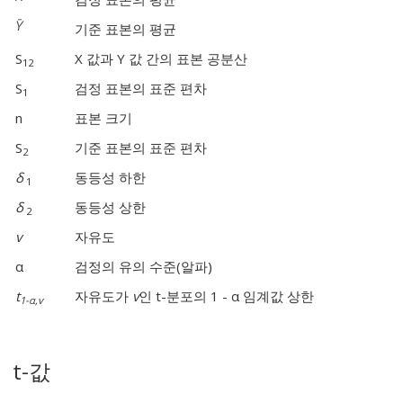
기준 표본의 평균
S
X 값과 Y 값 간의 표본 공분산
12
S
검정 표본의 표준 편차
1
n
표본 크기
S
기준 표본의 표준 편차
2
δ
동등성 하한
1
δ
동등성 상한
2
v
자유도
α
검정의 유의 수준(알파)
t
자유도가
v
인 t-분포의 1 - α 임계값 상한
1-α,v
t-값