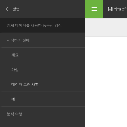
Minitab
menu
®