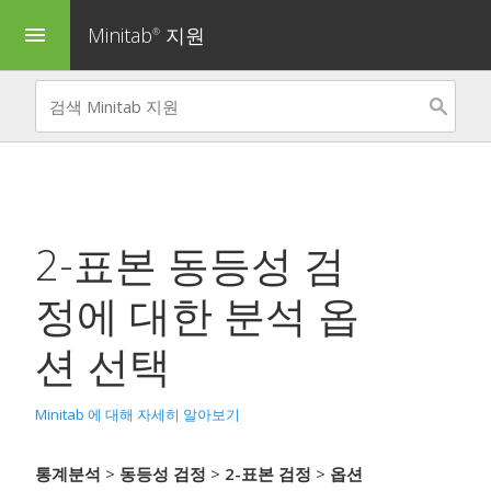
Minitab
지원
menu
®
2-표본 동등성 검
정
에 대한 분석 옵
션 선택
Minitab 에 대해 자세히 알아보기
통계분석
>
동등성 검정
>
2-표본 검정
>
옵션