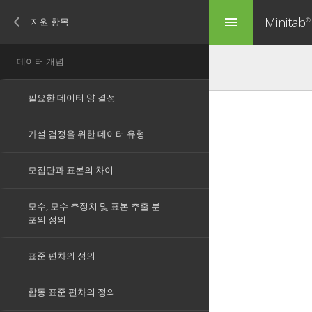
Minitab
menu
®