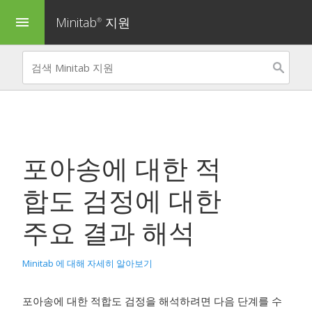
Minitab
지원
menu
®
포아송에 대한 적
합도 검정
에 대한
주요 결과 해석
Minitab 에 대해 자세히 알아보기
포아송에 대한 적합도 검정을 해석하려면 다음 단계를 수