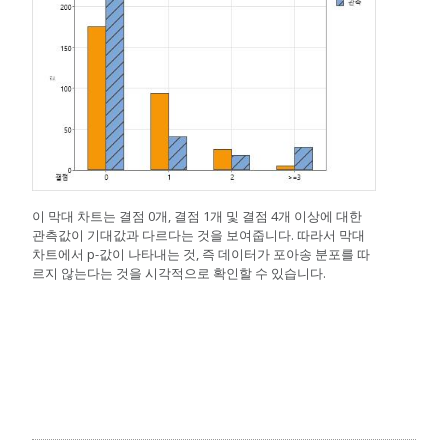
이 막대 차트는 결점 0개, 결점 1개 및 결점 4개 이상에 대한
관측값이 기대값과 다르다는 것을 보여줍니다. 따라서 막대
차트에서 p-값이 나타내는 것, 즉 데이터가 포아송 분포를 따
르지 않는다는 것을 시각적으로 확인할 수 있습니다.