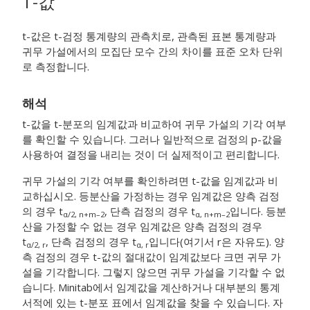
T-값
t-값은 t-검정 통계량의 관측치로, 관측된 표본 통계량과
귀무 가설에서의 모집단 모수 간의 차이를 표준 오차 단위
로 측정합니다.
해석
t-값을 t-분포의 임계값과 비교하여 귀무 가설의 기각 여부
를 확인할 수 있습니다. 그러나 일반적으로 검정의 p-값을
사용하여 결정을 내리는 것이 더 실제적이고 편리합니다.
귀무 가설의 기각 여부를 확인하려면 t-값을 임계값과 비
교하십시오. 등분산을 가정하는 경우 임계값은 양측 검정
의 경우 t
, 단측 검정의 경우 t
입니다. 등분
α/2, n+m–2
α, n+m–2
산을 가정할 수 없는 경우 임계값은 양측 검정의 경우
t
, 단측 검정의 경우 t
입니다(여기서 r은 자유도). 양
α/2, r
α, r
측 검정의 경우 t-값의 절대값이 임계값보다 크면 귀무 가
설을 기각합니다. 그렇지 않으면 귀무 가설을 기각할 수 없
습니다. Minitab에서 임계값을 계산하거나 대부분의 통계
서적에 있는 t-분포 표에서 임계값을 찾을 수 있습니다. 자