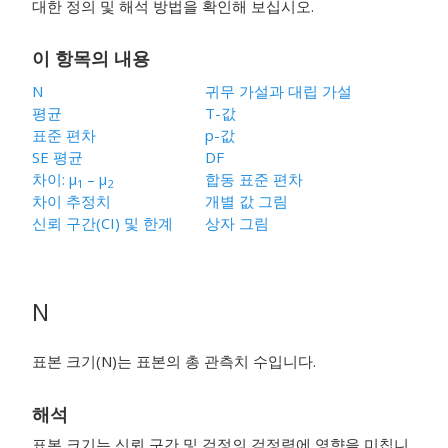
대한 정의 및 해석 방법을 확인해 보십시오.
이 항목의 내용
N
귀무 가설과 대립 가설
평균
T-값
표준 편차
p-값
SE 평균
DF
차이:
μ
–
μ
합동 표준 편차
1
2
차이 추정치
개별 값 그림
신뢰 구간(CI) 및 한계
상자 그림
N
표본 크기(N)는 표본의 총 관측치 수입니다.
해석
표본 크기는 신뢰 구간 및 검정의 검정력에 영향을 미칩니