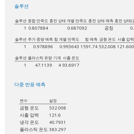
솔루션
솔루션
종합 만족도
충전 상태 개별 만족도
충전 상태 예측
충전 상태(
1
0.807884
0.687092
공칭
0
솔루션
추가 중량 예측
힘 개별 만족도
힘 예측
금형 온도
사출 압력
1
0.978896
0.993643
1591.74
532.008
121.600
솔루션
플라스틱 유량
기계
사출 온도
1
47.1139
4
93.6917
다중 반응 예측
변수
설정
금형 온도
532.008
사출 압력
121.6
냉각 온도
40.7931
플라스틱 온도
383.297