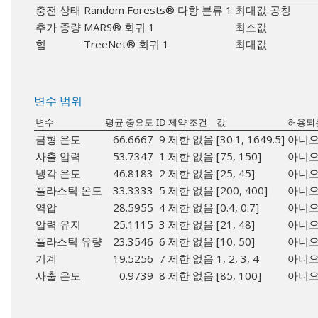
충전 상태
Random Forests® 다항 분류 1
최대값
공칭
추가 중량
MARS® 회귀 1
최소값
힘
TreeNet® 회귀 1
최대값
변수 범위
변수
평균 중요도
ID
제약 조건
값
허용되
금형 온도
66.6667
9
제한 없음
[30.1, 1649.5]
아니
사출 압력
53.7347
1
제한 없음
[75, 150]
아니
냉각 온도
46.8183
2
제한 없음
[25, 45]
아니
플라스틱 온도
33.3333
5
제한 없음
[200, 400]
아니
역압
28.5955
4
제한 없음
[0.4, 0.7]
아니
압력 유지
25.1115
3
제한 없음
[21, 48]
아니
플라스틱 유량
23.3546
6
제한 없음
[10, 50]
아니
기계
19.5256
7
제한 없음
1, 2, 3, 4
아니
사출 온도
0.9739
8
제한 없음
[85, 100]
아니