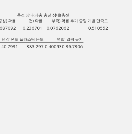
충전 상태(과충
충전 상태(충전
공칭) 확률
전) 확률
부족) 확률
추가 중량 개별 만족도
.687092
0.236701
0.0762062
0.510552
냉각 온도
플라스틱 온도
역압
압력 유지
40.7931
383.297
0.400930
36.7306