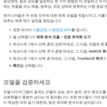
중요한데, 높은 강도를 달성하는 한 가지 방법은 더 조밀하고 무거
에는 부품을 과소 채움, 명목상, 과잉 상태로 분류하는 다항 응답 
엔지니어들은 두 반응 모두에 대한 예측 모델을 적합시키고, 이를
맞추는 예측 변수 설정을 찾았습니다.
표본 데이터
사출공정_다중응답.MPX
를 엽니다.
을 선택합니다
예측 분석 모듈
>
반응 최적화 도구
.
워크시트 1에서 선택
충전 상태
하세요. 그 다음, 모델로 랜
워크시트 1에서 선택
추가 중량
하세요. 그 다음,
MARS® 회
워크시트 1에서 선택
힘
하세요. 그 다음,
TreeNet® 회귀 1
확인
을 선택합니다.
모델을 검증하세요
모델 다이어그램의 결과는 모델의 성능, 변수 범위, 변수 중요도를 
오분류율이 충분히 낮다는 데 동의합니다. 또한 변수들이 기대 범
이 예상한 바와 같기 때문에, 팀은 최적화 분석으로 넘어갑니다.