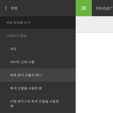
Minitab
menu
®