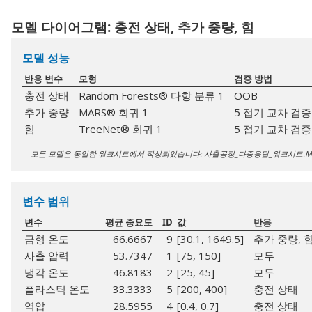
모델 다이어그램: 충전 상태, 추가 중량, 힘
모델 성능
반응 변수
모형
검증 방법
충전 상태
Random Forests® 다항 분류 1
OOB
추가 중량
MARS® 회귀 1
5 접기 교차 검증
힘
TreeNet® 회귀 1
5 접기 교차 검증
모든 모델은 동일한 워크시트에서 작성되었습니다: 사출공정_다중응답_워크시트.M
변수 범위
변수
평균 중요도
ID
값
반응
금형 온도
66.6667
9
[30.1, 1649.5]
추가 중량, 
사출 압력
53.7347
1
[75, 150]
모두
냉각 온도
46.8183
2
[25, 45]
모두
플라스틱 온도
33.3333
5
[200, 400]
충전 상태
역압
28.5955
4
[0.4, 0.7]
충전 상태