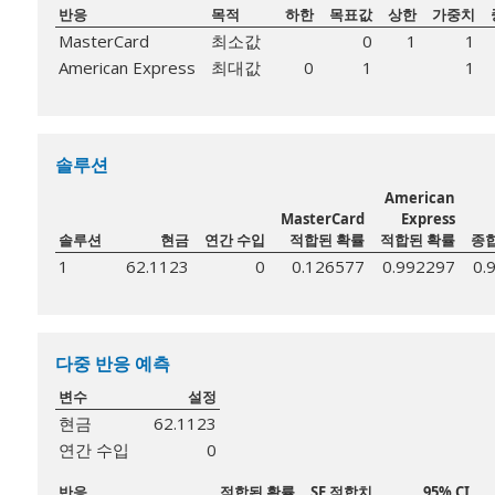
반응
목적
하한
목표값
상한
가중치
MasterCard
최소값
0
1
1
American Express
최대값
0
1
1
솔루션
American
MasterCard
Express
솔루션
현금
연간 수입
적합된 확률
적합된 확률
종
1
62.1123
0
0.126577
0.992297
0.
다중 반응 예측
변수
설정
현금
62.1123
연간 수입
0
반응
적합된 확률
SE 적합치
95% CI