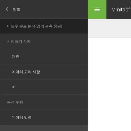
Minitab
menu
®