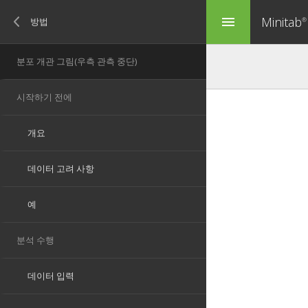
Minitab
menu
®