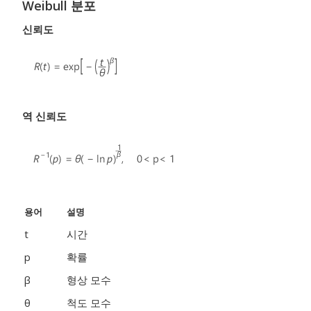
Weibull 분포
신뢰도
역 신뢰도
용어
설명
t
시간
p
확률
β
형상 모수
θ
척도 모수