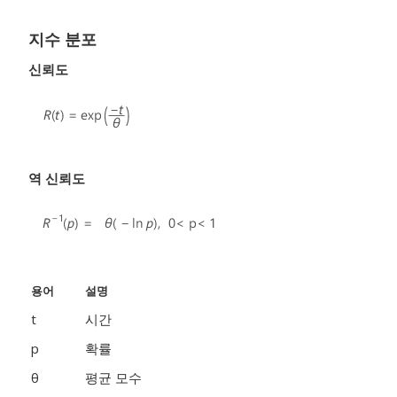
지수 분포
신뢰도
역 신뢰도
용어
설명
t
시간
p
확률
θ
평균 모수